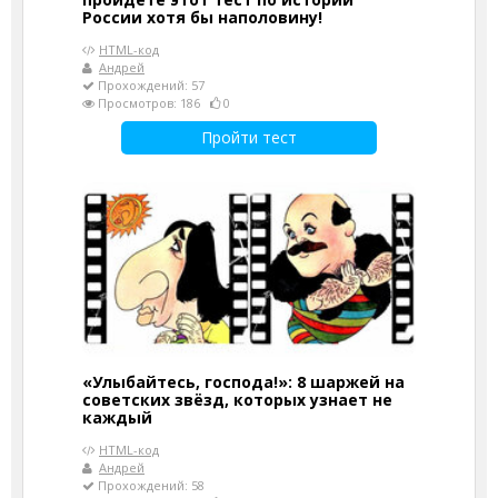
России хотя бы наполовину!
HTML-код
Андрей
Прохождений: 57
Просмотров: 186
0
Пройти тест
«Улыбайтесь, господа!»: 8 шаржей на
советских звёзд, которых узнает не
каждый
HTML-код
Андрей
Прохождений: 58