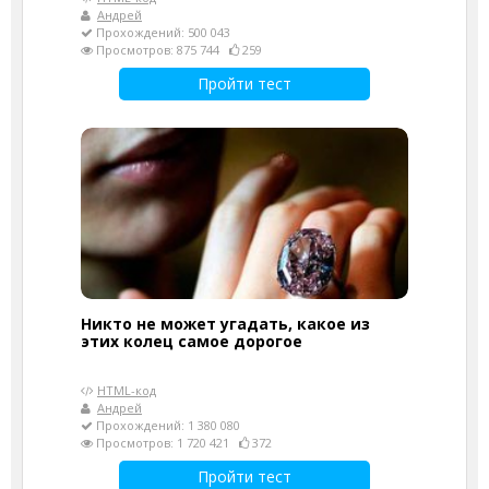
Андрей
Прохождений: 500 043
Просмотров: 875 744
259
Пройти тест
Никто не может угадать, какое из
этих колец самое дорогое
HTML-код
Андрей
Прохождений: 1 380 080
Просмотров: 1 720 421
372
Пройти тест