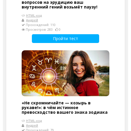
вопросов на эрудицию ваш
внутренний гений возьмёт паузу!
HTML-код
Андрей
Прохождений: 110
Просмотров: 283
0
Пройти тест
«Не скромничайте — козырь в
рукаве!»: в чём истинное
превосходство вашего знака зодиака
HTML-код
Андрей
Прохождений: 79