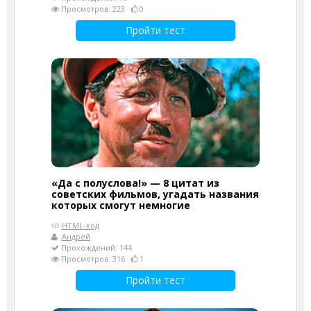
Просмотров: 223
0
Пройти тест
«Да с полуслова!» — 8 цитат из
советских фильмов, угадать названия
которых смогут немногие
HTML-код
Андрей
Прохождений: 144
Просмотров: 316
1
Пройти тест