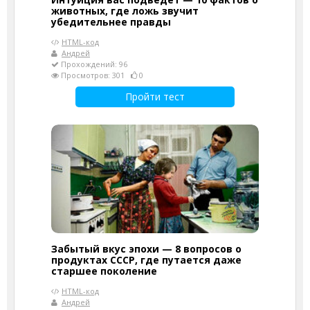
животных, где ложь звучит
убедительнее правды
HTML-код
Андрей
Прохождений: 96
Просмотров: 301
0
Пройти тест
Забытый вкус эпохи — 8 вопросов о
продуктах СССР, где путается даже
старшее поколение
HTML-код
Андрей