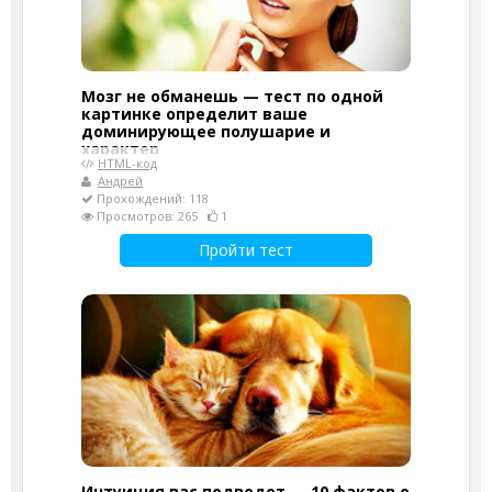
Мозг не обманешь — тест по одной
картинке определит ваше
доминирующее полушарие и
характер
HTML-код
Андрей
Прохождений: 118
Просмотров: 265
1
Пройти тест
Интуиция вас подведет — 10 фактов о