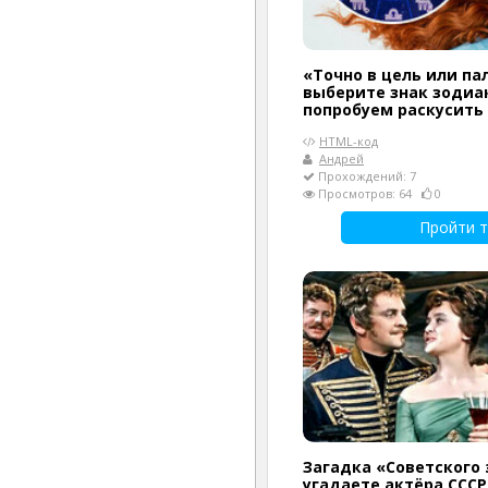
«Точно в цель или па
выберите знак зодиак
попробуем раскусить
HTML-код
Андрей
Прохождений: 7
Просмотров: 64
0
Пройти т
Загадка «Советского 
угадаете актёра СССР