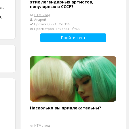
этих легендарных артистов,
популярных в СССР?
сь
HTML-код
,
Андрей
Прохождений: 753 306
Просмотров: 1 397 461
570
Пройти тест
Насколько вы привлекательны?
HTML-код