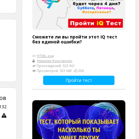
Сможете ли вы пройти этот IQ тест
без единой ошибки?
HTML-код
Никитин Константин
Прохождений: 323 961
Просмотров: 533 669
206
Пройти тест
ов
132