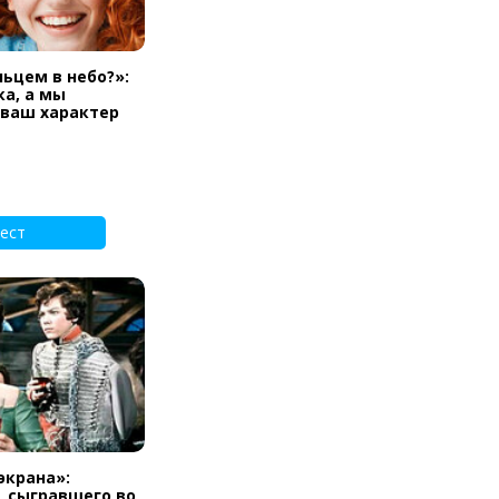
льцем в небо?»:
а, а мы
 ваш характер
ест
экрана»:
, сыгравшего во