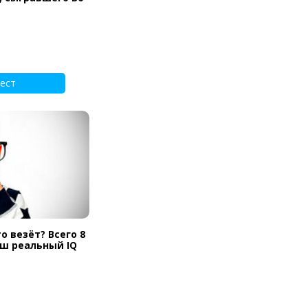
ест
о везёт? Всего 8
аш реальный IQ