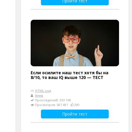
Пройти тест
Если осилите наш тест хотя бы на
8/10, то ваш IQ выше 120 — ТЕСТ
HTML-код
Анна
Прохождений: 333 198
Просмотров: 587 497
290
Пройти тест