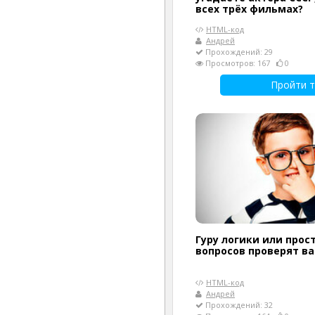
всех трёх фильмах?
HTML-код
Андрей
Прохождений: 29
Просмотров: 167
0
Пройти т
Гуру логики или прост
вопросов проверят в
HTML-код
Андрей
Прохождений: 32