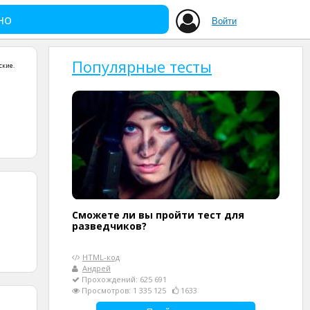
но
Войти
Популярные тесты
ские
.
Сможете ли вы пройти тест для
разведчиков?
HTML-код
Андрей
Прохождений: 625 691
Просмотров: 1 335 125
1633