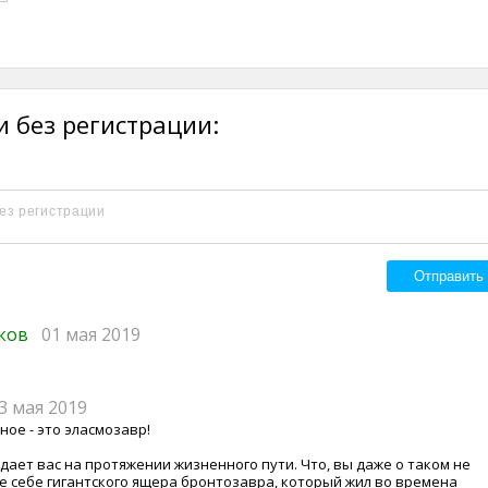
 без регистрации:
иков
01 мая 2019
3 мая 2019
ое - это эласмозавр!
ает вас на протяжении жизненного пути. Что, вы даже о таком не
 себе гигантского ящера бронтозавра, который жил во времена