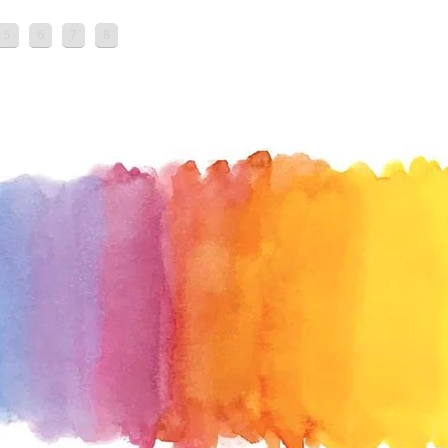
5
6
7
8