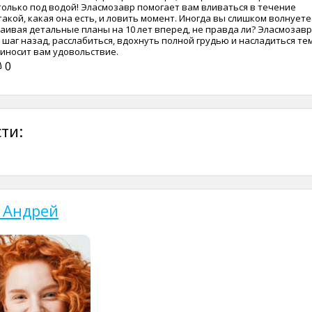
только под водой! Эласмозавр помогает вам вливаться в течение
такой, какая она есть, и ловить момент. Иногда вы слишком волнуете
раивая детальные планы на 10 лет вперед, не правда ли? Эласмозавр
 шаг назад, расслабиться, вдохнуть полной грудью и насладиться тем
иносит вам удовольствие.
0
ти:
 Андрей