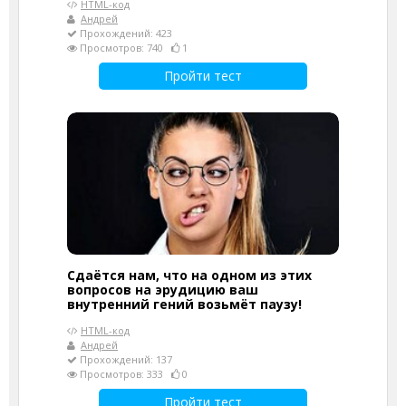
HTML-код
Андрей
Прохождений: 423
Просмотров: 740
1
Пройти тест
Сдаётся нам, что на одном из этих
вопросов на эрудицию ваш
внутренний гений возьмёт паузу!
HTML-код
Андрей
Прохождений: 137
Просмотров: 333
0
Пройти тест