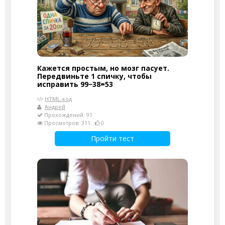
Кажется простым, но мозг пасует.
Передвиньте 1 спичку, чтобы
исправить 99−38=53
HTML-код
Андрей
Прохождений: 91
Просмотров: 311
0
Пройти тест