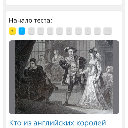
Начало теста:
<
1
2
3
4
5
6
7
8
9
10
Кто из английских королей