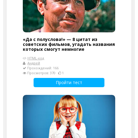
«Да с полуслова!» — 8 цитат из
советских фильмов, угадать названия
которых смогут немногие
HTML-код
Андрей
Прохождений: 166
Просмотров: 370
1
Пройти тест