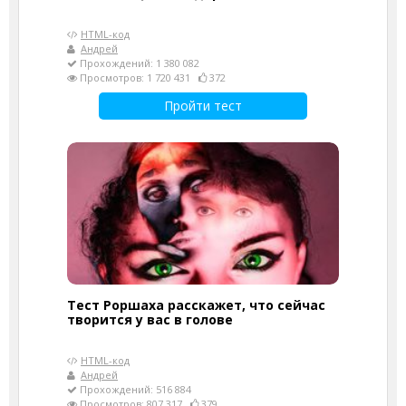
HTML-код
Андрей
Прохождений: 1 380 082
Просмотров: 1 720 431
372
Пройти тест
Тест Роршаха расскажет, что сейчас
творится у вас в голове
HTML-код
Андрей
Прохождений: 516 884
Просмотров: 807 317
379