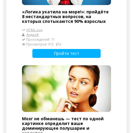
«Логика укатила на море!»: пройдёте
8 нестандартных вопросов, на
которых спотыкаются 90% взрослых
HTML-код
Андрей
Прохождений: 71
Просмотров: 313
0
Пройти тест
Мозг не обманешь — тест по одной
картинке определит ваше
доминирующее полушарие и
характер