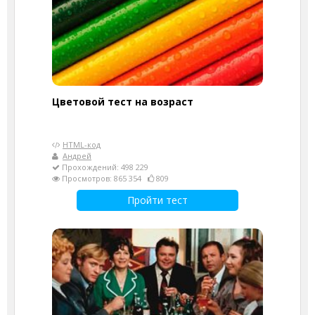
Цветовой тест на возраст
HTML-код
Андрей
Прохождений: 498 229
Просмотров: 865 354
809
Пройти тест