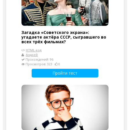
Загадка «Советского экрана»:
угадаете актёра СССР, сыгравшего во
всех трёх фильмах?
HTML-код
Андрей
Прохождений: 96
Просмотров: 323
0
Пройти тест