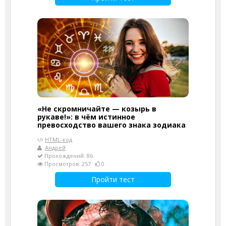
«Не скромничайте — козырь в
рукаве!»: в чём истинное
превосходство вашего знака зодиака
HTML-код
Андрей
Прохождений: 86
Просмотров: 257
0
Пройти тест