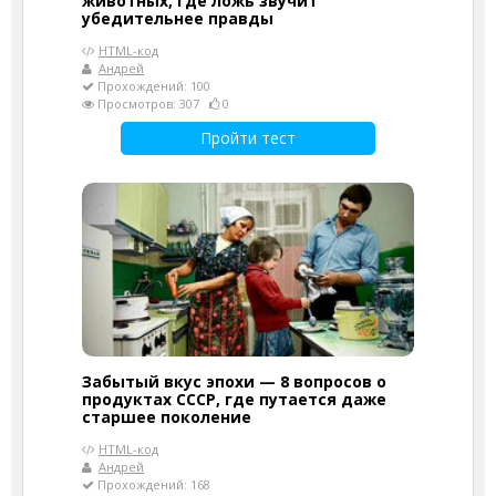
животных, где ложь звучит
убедительнее правды
HTML-код
Андрей
Прохождений: 100
Просмотров: 307
0
Пройти тест
Забытый вкус эпохи — 8 вопросов о
продуктах СССР, где путается даже
старшее поколение
HTML-код
Андрей
Прохождений: 168