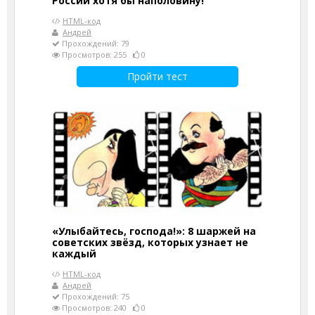
России хотя бы наполовину!
HTML-код
Андрей
Прохождений: 79
Просмотров: 255
0
Пройти тест
«Улыбайтесь, господа!»: 8 шаржей на
советских звёзд, которых узнает не
каждый
HTML-код
Андрей
Прохождений: 75
Просмотров: 240
0