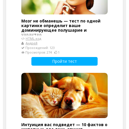
Мозг не обманешь — тест по одной
картинке определит ваше
доминирующее полушарие и
характер
HTML-код
Андрей
Прохождений: 123
Просмотров: 274
1
Пройти тест
Интуиция вас подведет — 10 фактов о