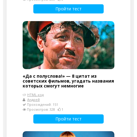
Пройти тест
«Да с полуслова!» — 8 цитат из
советских фильмов, угадать названия
которых смогут немногие
HTML-код
Андрей
Прохождений: 151
Просмотров: 328
1
Пройти тест