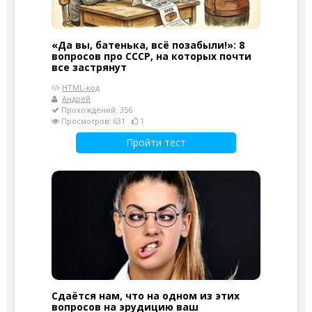
«Да вы, батенька, всё позабыли!»: 8
вопросов про СССР, на которых почти
все застрянут
HTML-код
Андрей
Прохождений: 356
Просмотров: 631
1
Пройти тест
Сдаётся нам, что на одном из этих
вопросов на эрудицию ваш