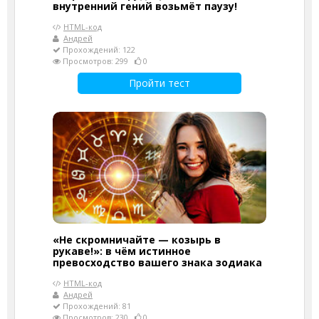
внутренний гений возьмёт паузу!
HTML-код
Андрей
Прохождений: 122
Просмотров: 299
0
Пройти тест
«Не скромничайте — козырь в
рукаве!»: в чём истинное
превосходство вашего знака зодиака
HTML-код
Андрей
Прохождений: 81
Просмотров: 230
0