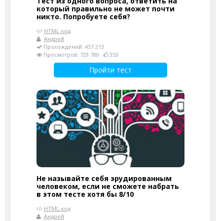
Тест из одного вопроса, ответить на
который правильно не может почти
никто. Попробуете себя?
HTML-код
Андрей
Прохождений: 457 213
Просмотров: 729 780
353
Пройти тест
Не называйте себя эрудированным
человеком, если не сможете набрать
в этом тесте хотя бы 8/10
HTML-код
Андрей