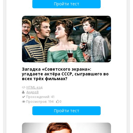
Пройти тест
Загадка «Советского экрана»:
угадаете актёра СССР, сыгравшего во
всех трёх фильмах?
HTML-код
Андрей
Прохождений: 41
Просмотров: 194
0
Пройти тест