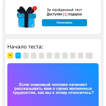
Начало теста:
<
1
2
3
4
5
6
7
8
9
10