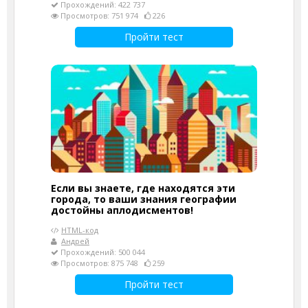
Прохождений: 422 737
Просмотров: 751 974
226
Пройти тест
Если вы знаете, где находятся эти
города, то ваши знания географии
достойны аплодисментов!
HTML-код
Андрей
Прохождений: 500 044
Просмотров: 875 748
259
Пройти тест